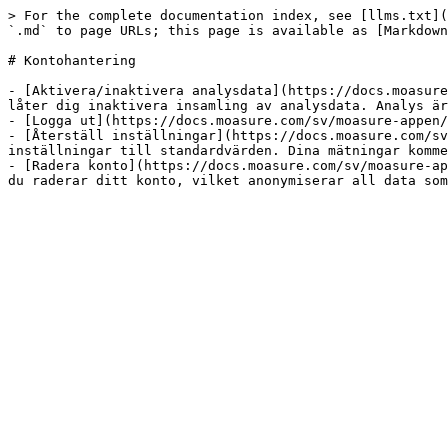
> For the complete documentation index, see [llms.txt](
`.md` to page URLs; this page is available as [Markdown
# Kontohantering

- [Aktivera/inaktivera analysdata](https://docs.moasure
låter dig inaktivera insamling av analysdata. Analys är
- [Logga ut](https://docs.moasure.com/sv/moasure-appen/
- [Återställ inställningar](https://docs.moasure.com/sv
inställningar till standardvärden. Dina mätningar komme
- [Radera konto](https://docs.moasure.com/sv/moasure-ap