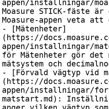
appen/installningar/moa
Moasure STICK-fäste är 
Moasure-appen veta att 
- [Mätenheter]
(https://docs.moasure.c
appen/installningar/mat
för Mätenheter gör det 
mätsystem och decimalno
- [Förvald vägtyp vid m
(https://docs.moasure.c
appen/installningar/for
matstart.md): Inställni
anger vilken vägtyp som