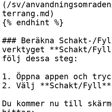
(/sv/anvandningsomraden
terrang.md)

{% endhint %}

### Beräkna Schakt-/Fyl
verktyget **Schakt/Fyll
följ dessa steg:

1. Öppna appen och tryc
2. Välj **Schakt/Fyll**.
Du kommer nu till skärm