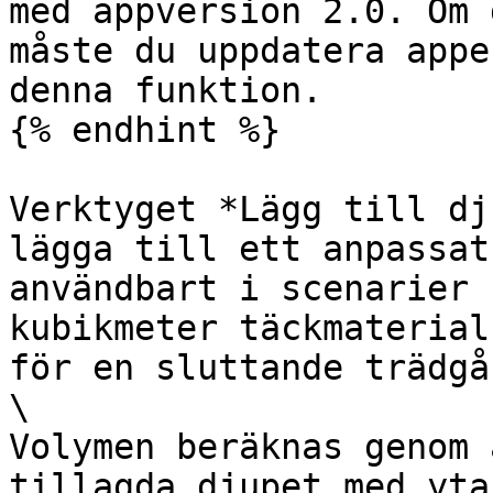
med appversion 2.0. Om 
måste du uppdatera appe
denna funktion.

{% endhint %}

Verktyget *Lägg till dj
lägga till ett anpassat
användbart i scenarier 
kubikmeter täckmaterial
för en sluttande trädgår
\

Volymen beräknas genom 
tillagda djupet med yta