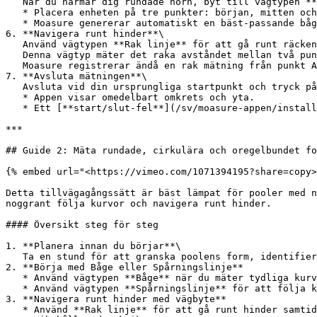
   När du närmar dig rundade hörn, byt till vägtypen **Båge**.

   * Placera enheten på tre punkter: början, mitten och slutet av kurvan.

   * Moasure genererar automatiskt en bäst-passande båge.

6. **Navigera runt hinder**\

   Använd vägtypen **Rak linje** för att gå runt räcken eller andra hinder utan att påverka noggrannheten.\

   Denna vägtyp mäter det raka avståndet mellan två punkter, oavsett väg du tar – du behöver alltså inte fri sikt.\

   Moasure registrerar ändå en rak mätning från punkt A till B.

7. **Avsluta mätningen**\

   Avsluta vid din ursprungliga startpunkt och tryck på den röda stoppikonen för att stänga formen.

   * Appen visar omedelbart omkrets och yta.

   * Ett [**start/slut-fel**](/sv/moasure-appen/installningar/visningsalternativ/moasure-coach-feedback.md) på 1 % eller mindre anses vara ett korrekt mätresultat.

***

## Guide 2: Mäta rundade, cirkulära och oregelbundet fo
{% embed url="<https://vimeo.com/1071394195?share=copy>
Detta tillvägagångssätt är bäst lämpat för pooler med n
noggrant följa kurvor och navigera runt hinder.

#### Översikt steg för steg

1. **Planera innan du börjar**\

   Ta en stund för att granska poolens form, identifiera hinder och avgöra vilka vägtyper som krävs.

2. **Börja med Båge eller Spårningslinje**

   * Använd vägtypen **Båge** när du mäter tydliga kurvor eller när hinder (t.ex. räcken) förhindrar en direkt spårning.

   * Använd vägtypen **Spårningslinje** för att följa kontinuerliga eller oregelbundna kurvade kanter och pausa var 6–8:e sekund.

3. **Navigera runt hinder med vägbyte**

   * Använd **Rak linje** för att gå runt hinder samtidigt som du fortfarande registrerar linjärt avstånd.
