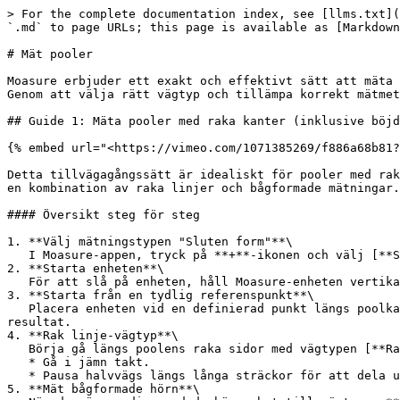
> For the complete documentation index, see [llms.txt](
`.md` to page URLs; this page is available as [Markdown
# Mät pooler

Moasure erbjuder ett exakt och effektivt sätt att mäta 
Genom att välja rätt vägtyp och tillämpa korrekt mätmet
## Guide 1: Mäta pooler med raka kanter (inklusive böjd
{% embed url="<https://vimeo.com/1071385269/f886a68b81?
Detta tillvägagångssätt är idealiskt för pooler med rak
en kombination av raka linjer och bågformade mätningar.

#### Översikt steg för steg

1. **Välj mätningstypen "Sluten form"**\

   I Moasure-appen, tryck på **+**-ikonen och välj [**Sluten form**](/sv/moasure-appen/forsta-olika-vagtyper.md) för att börja.

2. **Starta enheten**\

   För att slå på enheten, håll Moasure-enheten vertikalt och rotera den försiktigt 180° fram och tillbaka tills LED-lampan blinkar blått och sedan rött.

3. **Starta från en tydlig referenspunkt**\

   Placera enheten vid en definierad punkt längs poolkanten, justera [**referenspunkten**](/sv/moasure/forsta-referenspunkten.md) noggrant för jämna och pålitliga 
resultat.

4. **Rak linje-vägtyp**\

   Börja gå längs poolens raka sidor med vägtypen [**Rak linje**.](/sv/moasure-appen/forsta-olika-vagtyper.md)

   * Gå i jämn takt.

   * Pausa halvvägs längs långa sträckor för att dela upp linjen i kortare, mer exakta segment.

5. **Mät bågformade hörn**\
