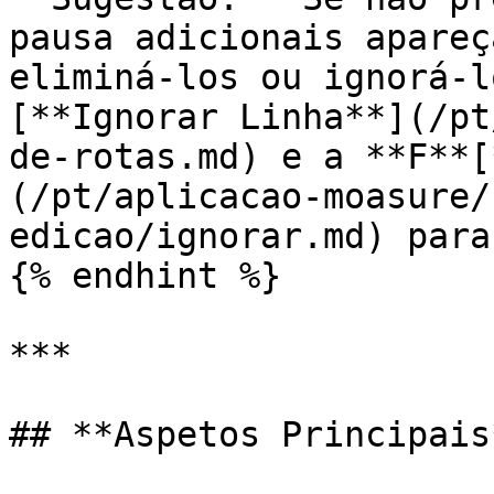
pausa adicionais apareç
eliminá-los ou ignorá-l
[**Ignorar Linha**](/pt
de-rotas.md) e a **F**[
(/pt/aplicacao-moasure/
edicao/ignorar.md) para
{% endhint %}

***

## **Aspetos Principais*