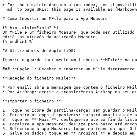
> For the complete documentation index, see [llms.txt](
`.md` to page URLs; this page is available as [Markdown
# Como Importar um MFile para a App Moasure

{% hint style="info" %}

Um MFile é um ficheiro Moasure, que pode ser utilizado 
editá-las através da aplicação Moasure.

{% endhint %}

## Utilizadores de Apple (iOS)

Importe e guarde facilmente um ficheiro **MFile** na ap
### **Opção 1: Receber e importar um MFile diretamente 
**Receção do ficheiro MFile:**

* Por email: abra a mensagem que contém o ficheiro MFil
* Por AirDrop: aceite a transferência AirDrop no seu di
**Importar o ficheiro:**

1. Toque no ícone de partilha/carga: sem guardar o MFil
2. Percorra as apps disponíveis: surgirá uma lista de a
3. Toque em **‘Mais’**: desloque-se até ao fim da lista
4. Localize a app Moasure: deslize para baixo até encon
5. Seleccione a app Moasure: toque no ícone da app. O f
6. Salve os dados: toque em **‘Arquivos’** e depois em 