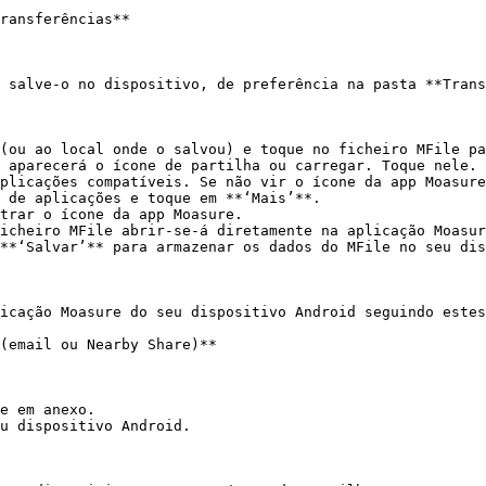
ransferências**

 salve-o no dispositivo, de preferência na pasta **Trans
(ou ao local onde o salvou) e toque no ficheiro MFile pa
 aparecerá o ícone de partilha ou carregar. Toque nele.

plicações compatíveis. Se não vir o ícone da app Moasure
 de aplicações e toque em **‘Mais’**.

trar o ícone da app Moasure.

icheiro MFile abrir-se-á diretamente na aplicação Moasur
**‘Salvar’** para armazenar os dados do MFile no seu dis
icação Moasure do seu dispositivo Android seguindo estes
(email ou Nearby Share)**

e em anexo.

u dispositivo Android.
