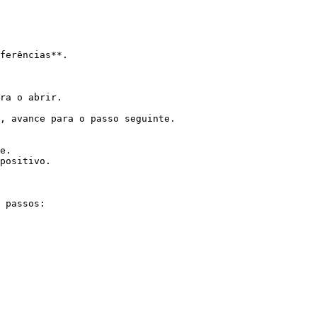
ferências**.

ra o abrir.

, avance para o passo seguinte.

e.

positivo.

 passos:
