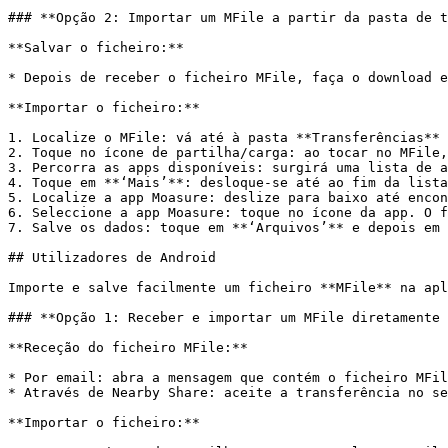
### **Opção 2: Importar um MFile a partir da pasta de t
**Salvar o ficheiro:**

* Depois de receber o ficheiro MFile, faça o download e
**Importar o ficheiro:**

1. Localize o MFile: vá até à pasta **Transferências** 
2. Toque no ícone de partilha/carga: ao tocar no MFile,
3. Percorra as apps disponíveis: surgirá uma lista de a
4. Toque em **‘Mais’**: desloque-se até ao fim da lista
5. Localize a app Moasure: deslize para baixo até encon
6. Seleccione a app Moasure: toque no ícone da app. O f
7. Salve os dados: toque em **‘Arquivos’** e depois em 
## Utilizadores de Android

Importe e salve facilmente um ficheiro **MFile** na apl
### **Opção 1: Receber e importar um MFile diretamente 
**Receção do ficheiro MFile:**

* Por email: abra a mensagem que contém o ficheiro MFil
* Através de Nearby Share: aceite a transferência no se
**Importar o ficheiro:**
