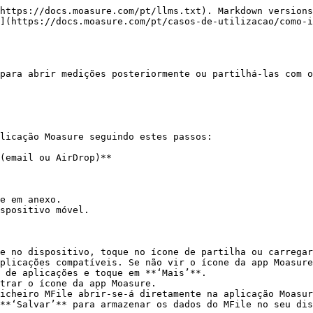
https://docs.moasure.com/pt/llms.txt). Markdown versions
](https://docs.moasure.com/pt/casos-de-utilizacao/como-i
para abrir medições posteriormente ou partilhá-las com o
licação Moasure seguindo estes passos:

(email ou AirDrop)**

e em anexo.

spositivo móvel.

e no dispositivo, toque no ícone de partilha ou carregar
plicações compatíveis. Se não vir o ícone da app Moasure
 de aplicações e toque em **‘Mais’**.

trar o ícone da app Moasure.

icheiro MFile abrir-se-á diretamente na aplicação Moasur
**‘Salvar’** para armazenar os dados do MFile no seu dis