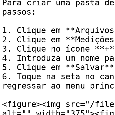
Para criar uma pasta de
passos:

1. Clique em **Arquivos*
2. Clique em **Medições*
3. Clique no ícone **+**
4. Introduza um nome pa
5. Clique em **Salvar**
6. Toque na seta no can
regressar ao menu princ
<figure><img src="/file
alt="" width="375"><fig