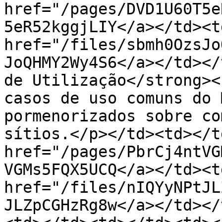
href="/pages/DVD1U60T5e
5eR52kggjLIY</a></td><td
href="/files/sbmh0OzsJo
JoQHMY2Wy4S6</a></td></
de Utilização</strong><
casos de uso comuns do 
pormenorizados sobre co
sítios.</p></td><td></t
href="/pages/PbrCj4ntVG
VGMs5FQX5UCQ</a></td><td
href="/files/nIQYyNPtJL
JLZpCGHzRg8w</a></td></