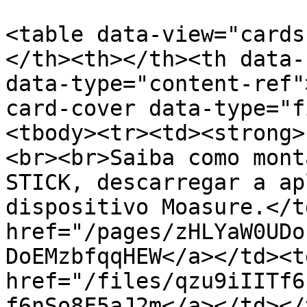
<table data-view="cards
</th><th></th><th data-
data-type="content-ref"
card-cover data-type="f
<tbody><tr><td><strong>
<br><br>Saiba como mont
STICK, descarregar a ap
dispositivo Moasure.</t
href="/pages/zHLYaW0UDo
DoEMzbfqqHEW</a></td><td
href="/files/qzu9iIITf6
f6nSo8F5aJ2m</a></td></