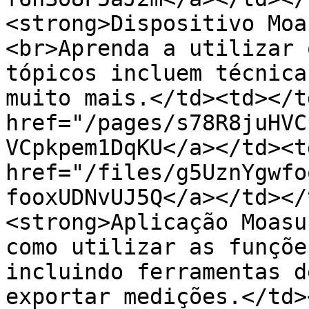
<strong>Dispositivo Moa
<br>Aprenda a utilizar 
tópicos incluem técnica
muito mais.</td><td></t
href="/pages/s78R8juHVC
VCpkpem1DqKU</a></td><td
href="/files/g5UznYgwfo
fooxUDNvUJ5Q</a></td></
<strong>Aplicação Moasu
como utilizar as funçõe
incluindo ferramentas d
exportar medições.</td>