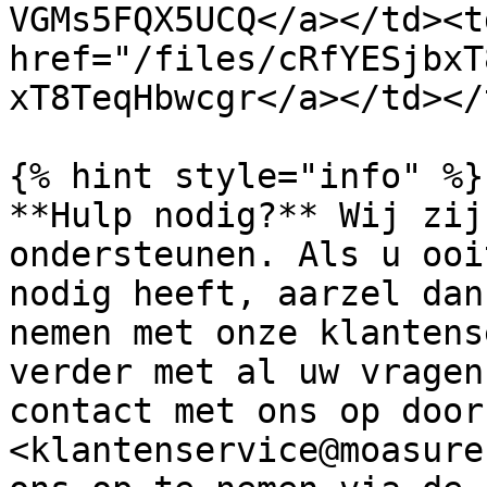
VGMs5FQX5UCQ</a></td><td
href="/files/cRfYESjbxT
xT8TeqHbwcgr</a></td></
{% hint style="info" %}

**Hulp nodig?** Wij zij
ondersteunen. Als u ooi
nodig heeft, aarzel dan
nemen met onze klantens
verder met al uw vragen
contact met ons op door
<klantenservice@moasure