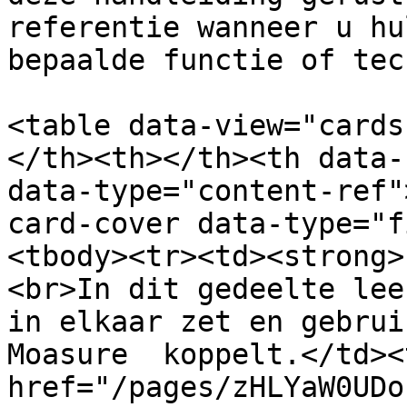
referentie wanneer u hu
bepaalde functie of tec
<table data-view="cards
</th><th></th><th data-
data-type="content-ref"
card-cover data-type="f
<tbody><tr><td><strong>
<br>In dit gedeelte lee
in elkaar zet en gebrui
Moasure  koppelt.</td><
href="/pages/zHLYaW0UDo