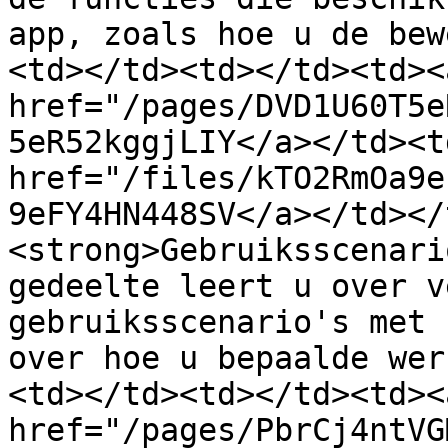
app, zoals hoe u de bew
<td></td><td></td><td><a
href="/pages/DVD1U60T5e
5eR52kggjLIY</a></td><td
href="/files/kTO2RmOa9e
9eFY4HN448SV</a></td></
<strong>Gebruiksscenari
gedeelte leert u over v
gebruiksscenario's met 
over hoe u bepaalde wer
<td></td><td></td><td><a
href="/pages/PbrCj4ntVG