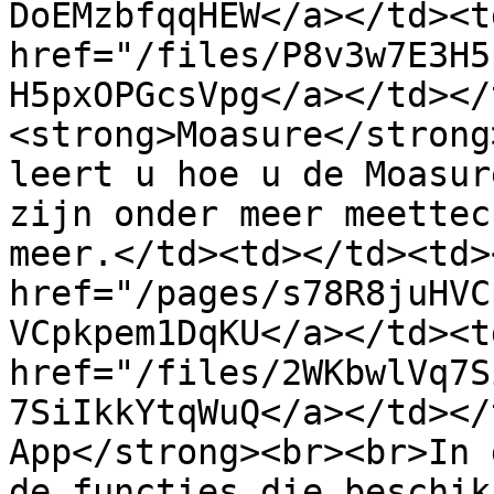
DoEMzbfqqHEW</a></td><td
href="/files/P8v3w7E3H5
H5pxOPGcsVpg</a></td></
<strong>Moasure</strong
leert u hoe u de Moasur
zijn onder meer meettec
meer.</td><td></td><td>
href="/pages/s78R8juHVC
VCpkpem1DqKU</a></td><td
href="/files/2WKbwlVq7S
7SiIkkYtqWuQ</a></td></
App</strong><br><br>In 
de functies die beschik