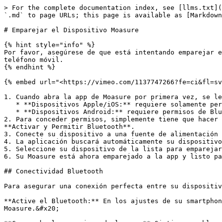
> For the complete documentation index, see [llms.txt](
`.md` to page URLs; this page is available as [Markdown
# Emparejar el Dispositivo Moasure

{% hint style="info" %}

Por favor, asegúrese de que está intentando emparejar e
teléfono móvil.

{% endhint %}

{% embed url="<https://vimeo.com/1137747266?fe=ci&fl=sv
1. Cuando abra la app de Moasure por primera vez, se le
   * **Dispositivos Apple/iOS:** requiere solamente permisos de Bluetooth.

   * **Dispositivos Android:** requiere permisos de Bluetooth y Ubicación. La Ubicación es utilizada para calibrar el dispositivo Moasure en función de la gravedad.

2. Para conceder permisos, simplemente tiene que hacer 
**Activar y Permitir Bluetooth**.

3. Conecte su dispositivo a una fuente de alimentación 
4. La aplicación buscará automáticamente su dispositivo
5. Seleccione su dispositivo de la lista para emparejar
6. Su Moasure está ahora emparejado a la app y listo pa
## Conectividad Bluetooth

Para asegurar una conexión perfecta entre su dispositiv
**Active el Bluetooth:** En los ajustes de su smartphon
Moasure.&#x20;
