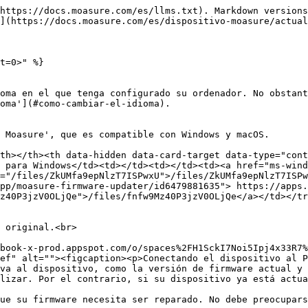
https://docs.moasure.com/es/llms.txt). Markdown versions
](https://docs.moasure.com/es/dispositivo-moasure/actual
t=0>" %}

oma en el que tenga configurado su ordenador. No obstant
oma'](#como-cambiar-el-idioma).

 Moasure', que es compatible con Windows y macOS.

th></th><th data-hidden data-card-target data-type="cont
 para Windows</td><td></td><td></td><td><a href="ms-win
="/files/ZkUMfa9epNlzT7ISPwxU">/files/ZkUMfa9epNlzT7ISPw
pp/moasure-firmware-updater/id6479881635"> https://apps.
z40P3jzV0OLjQe">/files/fnfw9Mz40P3jzV0OLjQe</a></td></tr
 original.<br>

ef" alt=""><figcaption><p>Conectando el dispositivo al P
va al dispositivo, como la versión de firmware actual y 
lizar. Por el contrario, si su dispositivo ya está actua
ue su firmware necesita ser reparado. No debe preocupars