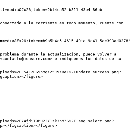
lt=media&#x26;token=2bf4ca52-b311-43e4-86bb-
conectado a la corriente en todo momento, cuente con 
=media&#x26;token=b9a5b4c5-4615-40fa-9a41-5ac393ad0378" 
problema durante la actualización, puede volver a 
<contacto@moasure.com> e indíquenos los datos de su 
ploads%2FF5AF2OG5hmgXZ5J9XBe1%2Fupdate_success.png?
gcaption></figure>

ploads%2F74fdjT9MU23Y1sk3hMZS%2Flang_select.png?
p></figcaption></figure>
