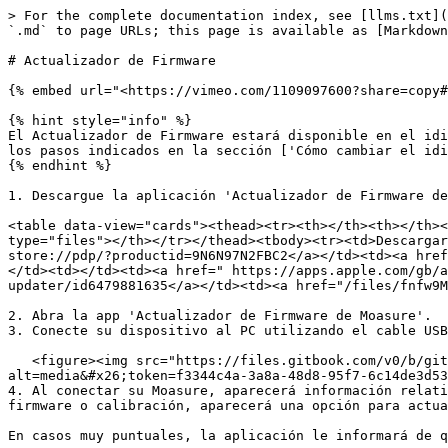
> For the complete documentation index, see [llms.txt](
`.md` to page URLs; this page is available as [Markdown
# Actualizador de Firmware

{% embed url="<https://vimeo.com/1109097600?share=copy#
{% hint style="info" %}

El Actualizador de Firmware estará disponible en el idi
los pasos indicados en la sección ['Cómo cambiar el idi
{% endhint %}

1. Descargue la aplicación 'Actualizador de Firmware de
<table data-view="cards"><thead><tr><th></th><th></th><
type="files"></th></tr></thead><tbody><tr><td>Descargar
store://pdp/?productid=9N6N97N2FBC2</a></td><td><a href
</td><td></td><td><a href=" https://apps.apple.com/gb/a
updater/id6479881635</a></td><td><a href="/files/fnfw9M
2. Abra la app 'Actualizador de Firmware de Moasure'.

3. Conecte su dispositivo al PC utilizando el cable USB
   <figure><img src="https://files.gitbook.com/v0/b/gitbook-x-prod.appspot.com/o/spaces%2FH1SckI7Noi5Ipj4x33R7%2Fuploads%2FUbqeOWSSeE3evBTyptgs%2Fconnnect.png?
alt=media&#x26;token=f3344c4a-3a8a-48d8-95f7-6c14de3d53
4. Al conectar su Moasure, aparecerá información relati
firmware o calibración, aparecerá una opción para actua
En casos muy puntuales, la aplicación le informará de q