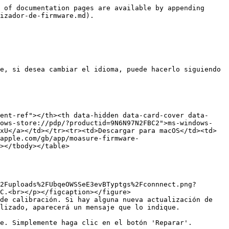
 of documentation pages are available by appending 
izador-de-firmware.md).

e, si desea cambiar el idioma, puede hacerlo siguiendo 
ent-ref"></th><th data-hidden data-card-cover data-
dows-store://pdp/?productid=9N6N97N2FBC2">ms-windows-
xU</a></td></tr><tr><td>Descargar para macOS</td><td>
apple.com/gb/app/moasure-firmware-
></tbody></table>

C.<br></p></figcaption></figure>

de calibración. Si hay alguna nueva actualización de 
lizado, aparecerá un mensaje que lo indique.

e. Simplemente haga clic en el botón 'Reparar'.
