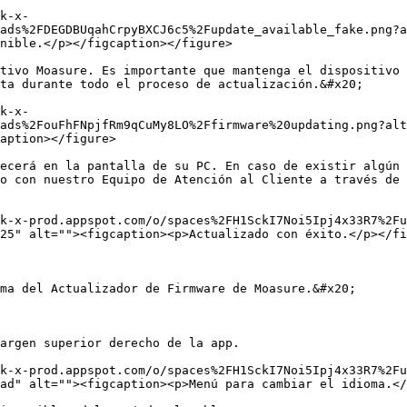
k-x-
ads%2FDEGDBUqahCrpyBXCJ6c5%2Fupdate_available_fake.png?a
nible.</p></figcaption></figure>

tivo Moasure. Es importante que mantenga el dispositivo 
ta durante todo el proceso de actualización.&#x20;

k-x-
ads%2FouFhFNpjfRm9qCuMy8LO%2Ffirmware%20updating.png?alt
aption></figure>

ecerá en la pantalla de su PC. En caso de existir algún 
o con nuestro Equipo de Atención al Cliente a través de 
k-x-prod.appspot.com/o/spaces%2FH1SckI7Noi5Ipj4x33R7%2Fu
25" alt=""><figcaption><p>Actualizado con éxito.</p></fi
ma del Actualizador de Firmware de Moasure.&#x20;

argen superior derecho de la app.

k-x-prod.appspot.com/o/spaces%2FH1SckI7Noi5Ipj4x33R7%2Fu
ad" alt=""><figcaption><p>Menú para cambiar el idioma.</