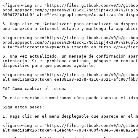
<figure><img src="https://files.gitbook.com/v0/b/gitboo
prod.appspot.com/o/spaces%2FH1SckI7Noi5Ipj4x33R7%2Fuplo
390d722b1cb0" alt=""><figcaption><p>Actualización dispo
5. Haga clic en 'Actualizar' para actualizar su disposi
una conexión a internet estable y mantenga la app abier
<figure><img src="https://files.gitbook.com/v0/b/gitboo
prod.appspot.com/o/spaces%2FH1SckI7Noi5Ipj4x33R7%2Fuplo
alt=""><figcaption><p>Actualización en curso.</p></figc
6. Una vez actualizado, un mensaje de confirmación apar
intentarlo. Si el problema continúa, póngase en contact
dispositivo para que podamos ayudarle.

<figure><img src="https://files.gitbook.com/v0/b/gitboo
alt=media&#x26;token=ee1381a3-e278-4210-a521-afc907fbb7
### Cómo cambiar el idioma

En esta sección le mostramos cómo puede cambiar el idio
Siga estos pasos:

1. Haga clic en el menú desplegable que aparece en el m
<figure><img src="https://files.gitbook.com/v0/b/gitboo
alt=media&#x26;token=a1eac484-7934-460f-98e6-3e7e8a21e4