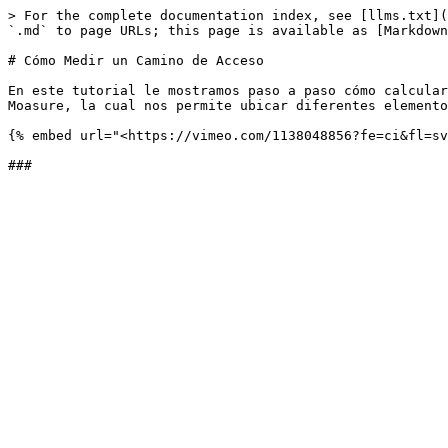
> For the complete documentation index, see [llms.txt](
`.md` to page URLs; this page is available as [Markdown
# Cómo Medir un Camino de Acceso

En este tutorial le mostramos paso a paso cómo calcular
Moasure, la cual nos permite ubicar diferentes elemento
{% embed url="<https://vimeo.com/1138048856?fe=ci&fl=sv