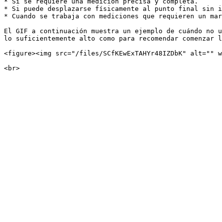
* Si se requiere una medición precisa y completa.

* Si puede desplazarse físicamente al punto final sin i
* Cuando se trabaja con mediciones que requieren un mar
El GIF a continuación muestra un ejemplo de cuándo no u
lo suficientemente alto como para recomendar comenzar l
<figure><img src="/files/SCfKEwExTAHYr48IZDbK" alt="" w