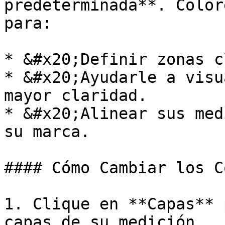
predeterminada**. Color
para:

* &#x20;Definir zonas c
* &#x20;Ayudarle a visu
mayor claridad.

* &#x20;Alinear sus med
su marca.

#### Cómo Cambiar los C
1. Clique en **Capas** 
capas de su medición.
