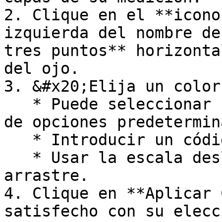
2. Clique en el **icono
izquierda del nombre de
tres puntos** horizonta
del ojo.

3. &#x20;Elija un color:
   * Puede seleccionar un color de la cuadrícula 
de opciones predetermin
   * Introducir un código hex.

   * Usar la escala deslizante y el selector por 
arrastre.

4. Clique en **Aplicar 
satisfecho con su elecci